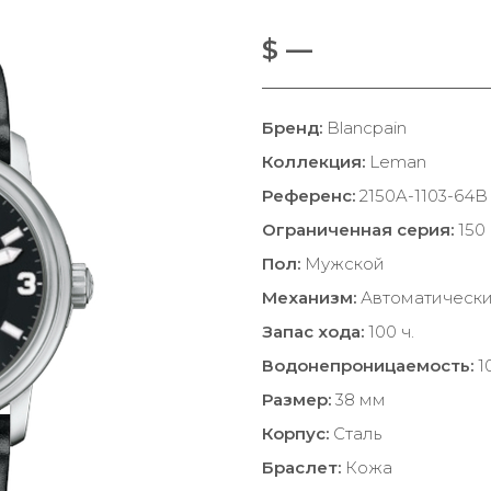
$ —
Бренд:
Blancpain
Коллекция:
Leman
Референс:
2150A-1103-64B
Ограниченная серия:
150 
Пол:
Мужской
Механизм:
Автоматическ
Запас хода:
100 ч.
Водонепроницаемость:
1
Размер:
38 мм
Корпус:
Сталь
Браслет:
Кожа