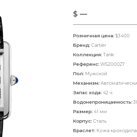
$ —
Розничная цена:
$3400
Бренд:
Cartier
Коллекция:
Tank
Референс:
W5200027
Пол:
Мужской
Механизм:
Автоматическ
Запас хода:
42 ч.
Водонепроницаемость:
3
Размер:
41 мм
Корпус:
Сталь
Браслет:
Кожа крокодила