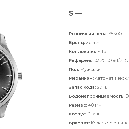
$ —
Розничная цена:
$5300
Бренд:
Zenith
Коллекция:
Elite
Референс:
03.2010.681/21.C
Пол:
Мужской
Механизм:
Автоматическ
Запас хода:
50 ч.
Водонепроницаемость:
5
Размер:
40 мм
Корпус:
Сталь
Браслет:
Кожа крокодила